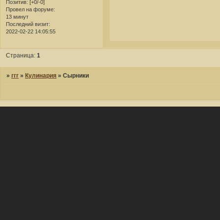
Позитив:
[+0/-0]
Провел на форуме:
13 минут
Последний визит:
2022-02-22 14:05:55
Страница:
1
»
ггг
»
Кулинария
»
Сырники