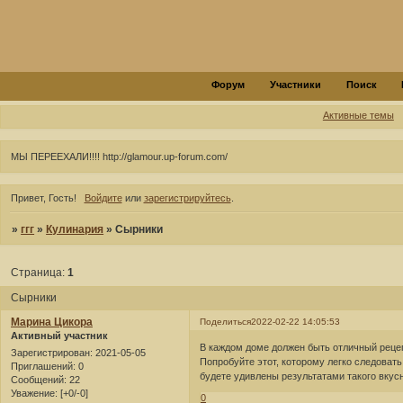
Форум
Участники
Поиск
Активные темы
МЫ ПЕРЕЕХАЛИ!!!! http://glamour.up-forum.com/
Привет, Гость!
Войдите
или
зарегистрируйтесь
.
»
ггг
»
Кулинария
»
Сырники
Страница:
1
Сырники
Марина Цикора
Поделиться
2022-02-22 14:05:53
Активный участник
В каждом доме должен быть отличный реце
Зарегистрирован
: 2021-05-05
Попробуйте этот, которому легко следоват
Приглашений:
0
будете удивлены результатами такого вкусн
Сообщений:
22
Уважение:
[+0/-0]
0