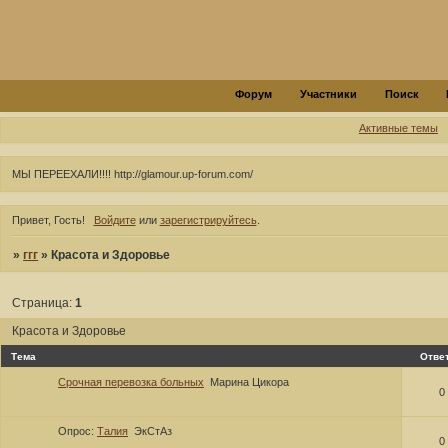
Форум
Участники
Поиск
Активные темы
МЫ ПЕРЕЕХАЛИ!!!! http://glamour.up-forum.com/
Привет, Гость!
Войдите
или
зарегистрируйтесь
.
»
ггг
»
Красота и Здоровье
Страница:
1
Красота и Здоровье
Тема
Отве
Срочная перевозка больных
Марина Цикора
0
Опрос:
Талия
ЭкСтАз
0