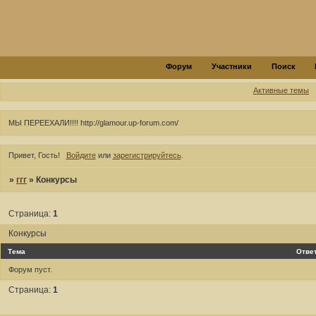
Форум
Участники
Поиск
Активные темы
МЫ ПЕРЕЕХАЛИ!!!! http://glamour.up-forum.com/
Привет, Гость!
Войдите
или
зарегистрируйтесь
.
»
ггг
»
Конкурсы
Страница:
1
Конкурсы
Тема
Отве
Форум пуст.
Страница:
1