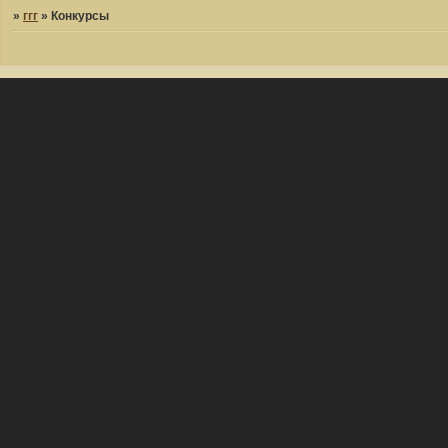
»
ггг
»
Конкурсы