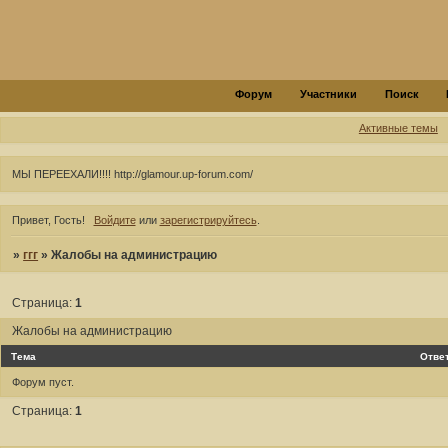
Форум
Участники
Поиск
Активные темы
МЫ ПЕРЕЕХАЛИ!!!! http://glamour.up-forum.com/
Привет, Гость!
Войдите
или
зарегистрируйтесь
.
»
ггг
»
Жалобы на администрацию
Страница:
1
Жалобы на администрацию
Тема
Отве
Форум пуст.
Страница:
1