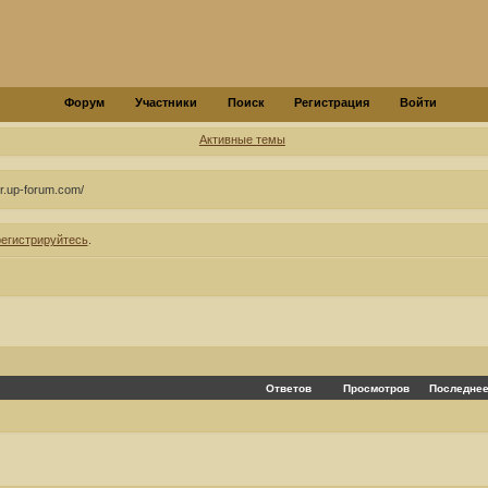
Форум
Участники
Поиск
Регистрация
Войти
Активные темы
r.up-forum.com/
регистрируйтесь
.
Ответов
Просмотров
Последнее