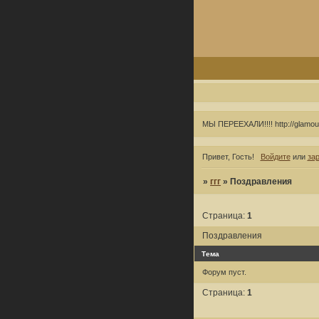
МЫ ПЕРЕЕХАЛИ!!!! http://glamou
Привет, Гость!
Войдите
или
за
»
ггг
»
Поздравления
Страница:
1
Поздравления
Тема
Форум пуст.
Страница:
1