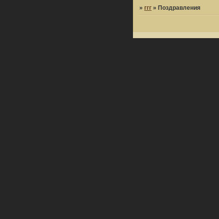
»
ггг
»
Поздравления