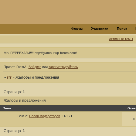
Форум
Участники
Поиск
Активные темы
МЫ ПЕРЕЕХАЛИ!!!! http://glamour.up-forum.com/
Привет, Гость!
Войдите
или
зарегистрируйтесь
.
»
ггг
»
Жалобы и предложения
Страница:
1
Жалобы и предложения
Тема
Отве
Важно:
Набор модераторов
TRISH
0
Страница:
1