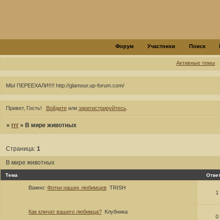
Форум
Участники
Поиск
Активные темы
МЫ ПЕРЕЕХАЛИ!!!! http://glamour.up-forum.com/
Привет, Гость!
Войдите
или
зарегистрируйтесь
.
»
ггг
»
В мире животных
Страница:
1
В мире животных
Тема
Отве
Важно:
Фотки наших любимцев
TRISH
1
Как кличат вашего любимца?
Клубника
0