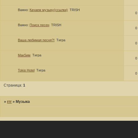
Важно:
Качаем музыку(ссылки)
TRISH
0
Важно:
Поиск песен
TRISH
0
Ваша любимая песня?!
Тигра
0
МакSим
Тигра
0
Tokio Hotel
Тигра
0
Страница:
1
»
ггг
»
Музыка