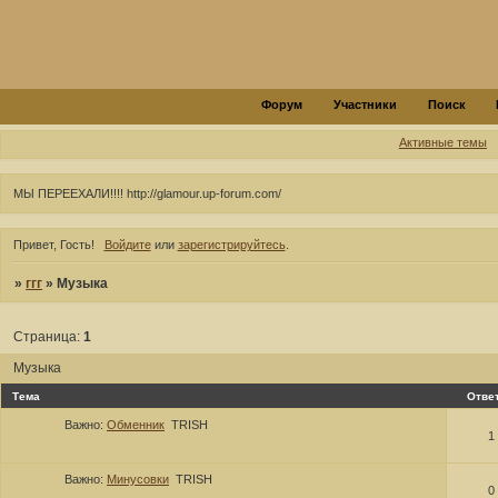
Форум
Участники
Поиск
Активные темы
МЫ ПЕРЕЕХАЛИ!!!! http://glamour.up-forum.com/
Привет, Гость!
Войдите
или
зарегистрируйтесь
.
»
ггг
»
Музыка
Страница:
1
Музыка
Тема
Отве
Важно:
Обменник
TRISH
1
Важно:
Минусовки
TRISH
0