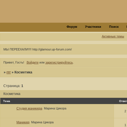
Форум
Участники
Поиск
Активные темы
МЫ ПЕРЕЕХАЛИ!!!! http://glamour.up-forum.com/
Привет, Гость!
Войдите
или
зарегистрируйтесь
.
»
ггг
»
Косметика
Страница:
1
Косметика
Тема
Отве
Студия маникюра
Марина Цикора
2
Маникюр
Марина Цикора
1